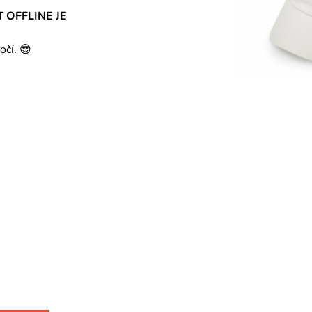
OT OFFLINE JE
očí. 😎