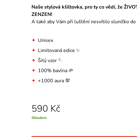
Naše stylová kšiltovka, pro ty co vědí, že ŽIV
ZENZEN!
A také aby Vám při luštění nesvítilo sluníčko do 
✦
Unisex
✦
Limitovaná edice ✨
✦
Šitý vzor 🪡
✦
100% bavlna 🌱
✦
+1000 aura 💯
590 Kč
Měrná
Skladem
cena: