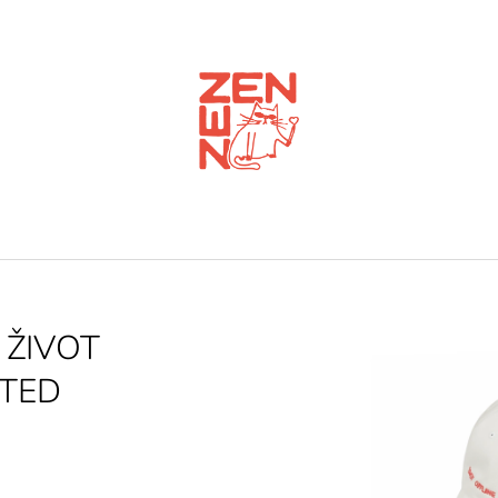
CO POTŘEBUJETE NAJÍT?
HLEDAT
 ŽIVOT
ITED