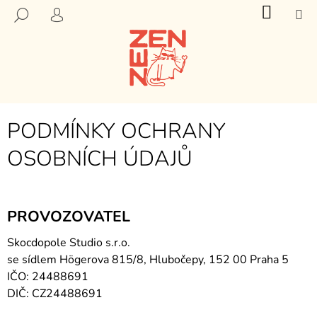
K
Přejít
NÁKU
M
HLEDAT
KOŠÍK
na
O
PŘIHLÁŠENÍ
ZPĚT
ZPĚT
obsah
Š
Í
C
K
O
P
PODMÍNKY OCHRANY
O
T
OSOBNÍCH ÚDAJŮ
Ř
E
B
PROVOZOVATEL
U
J
Skocdopole Studio s.r.o.
E
se sídlem Högerova 815/8, Hlubočepy, 152 00 Praha 5
T
IČO: 24488691
DIČ: CZ24488691
E
N