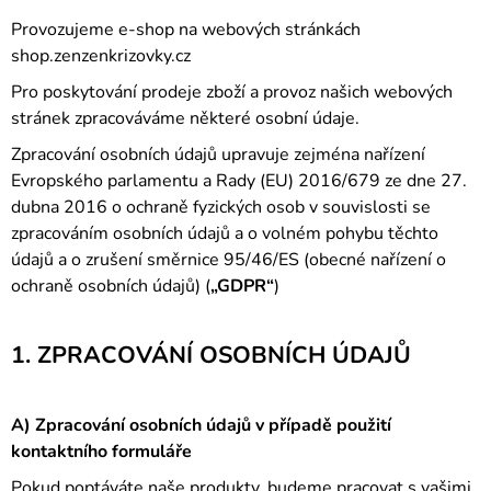
A
Provozujeme e-shop na webových stránkách
J
shop.zenzenkrizovky.cz
Í
Pro poskytování prodeje zboží a provoz našich webových
T
stránek zpracováváme některé osobní údaje.
?
Zpracování osobních údajů upravuje zejména nařízení
Evropského parlamentu a Rady (EU) 2016/679 ze dne 27.
dubna 2016 o ochraně fyzických osob v souvislosti se
zpracováním osobních údajů a o volném pohybu těchto
HLEDAT
údajů a o zrušení směrnice 95/46/ES (obecné nařízení o
ochraně osobních údajů) (
„GDPR“
)
1. ZPRACOVÁNÍ OSOBNÍCH ÚDAJŮ
A) Zpracování osobních údajů v případě použití
kontaktního formuláře
Pokud poptáváte naše produkty, budeme pracovat s vašimi