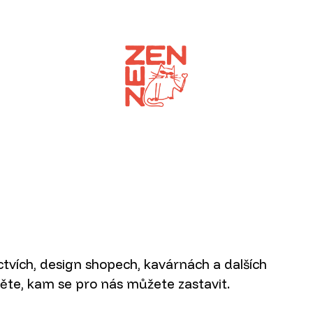
CO POTŘEBUJETE NAJÍT?
HLEDAT
tvích, design shopech, kavárnách a dalších
ěte, kam se pro nás můžete zastavit.