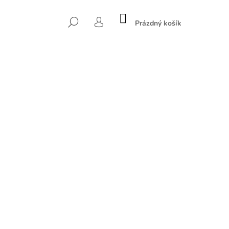
NÁKUPNÍ
HLEDAT
KOŠÍK
Prázdný košík
PŘIHLÁŠENÍ