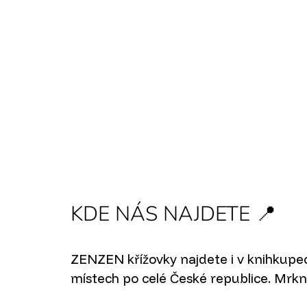
K
Přejít
na
O
ZPĚT
ZPĚT
obsah
DO
DO
Š
OBCHODU
OBCHODU
Í
K
KDE NÁS NAJDETE 📍
ZENZEN křížovky najdete i v knihkupec
místech po celé České republice. Mrkn