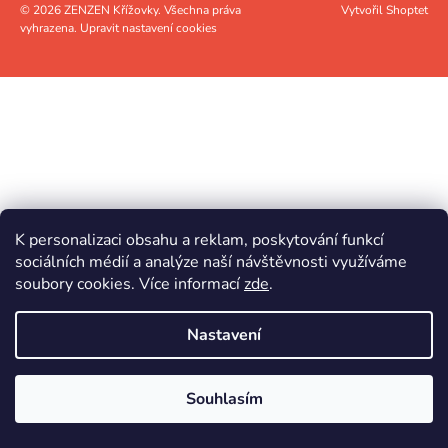
A
Vytvořil Shoptet
© 2026 ZENZEN Křížovky. Všechna práva
A
vyhrazena.
Upravit nastavení cookies
T
J
Í
Í
T
?
HLEDAT
K personalizaci obsahu a reklam, poskytování funkcí
sociálních médií a analýze naší návštěvnosti využíváme
soubory cookies. Více informací
zde
.
Nastavení
Souhlasím